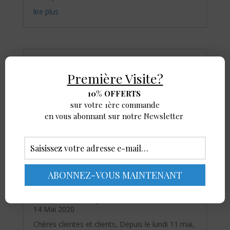
lire plus
Nous sommes ouverts !
23 Mar 2021
Première Visite?
Nous sommes ouverts aux dégustations de vins
10% OFFERTS
au Château du Cros ! Profitez du beau temps de
sur votre 1ère commande
cette semaine pour nous rendre une petite visite
en vous abonnant sur notre Newsletter
et découvrir ou redécouvrir notre gamme de
vins, blancs rouges et rosés. A très bientôt.
lire plus
Réouverture au public
14 Mai 2020
Chères clientes et clients, Depuis le lundi 11 mai,